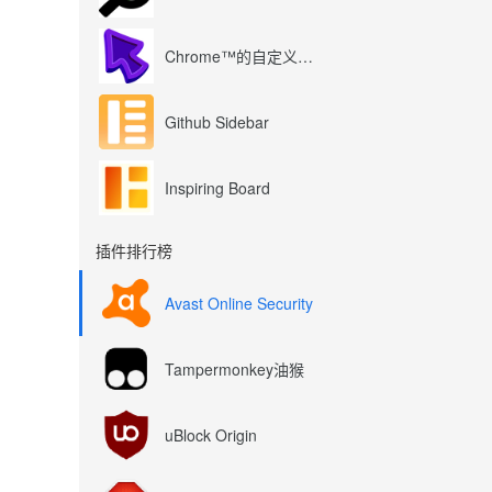
Chrome™的自定义光标
Github Sidebar
Inspiring Board
插件排行榜
Avast Online Security
Tampermonkey油猴
uBlock Origin