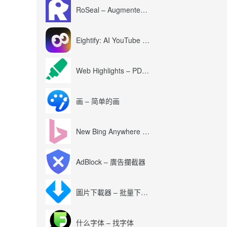
RoSeal – Augmented Roblox Experience
Eightify: AI YouTube Summary with ChatGPT
Web Highlights – PDF & Web Highlighter
画 – 简单的画
New Bing Anywhere (Bing Chat GPT-4)
AdBlock – 廣告攔截器
圖片下載器 – 批量下載圖片
什么字体 – 找字体