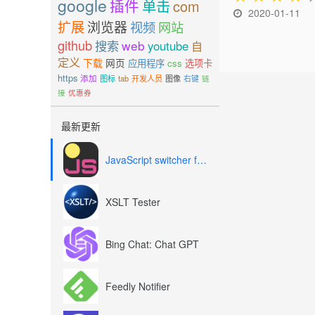
google
插件
单击
com
2020-01-11
扩展
浏览器
视频
网站
github
搜索
web
youtube
自
定义
下载
网页
应用程序
css
选项卡
https
添加
图标
tab
开发人员
图像
右键
链
接
优惠券
最新更新
JavaScript switcher for SEO and development
XSLT Tester
Bing Chat: Chat GPT
Feedly Notifier