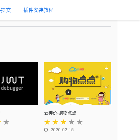
件提交
插件安装教程
r
云神价-购物点点
★
★
★
★
★
★
★
3
2020-02-15