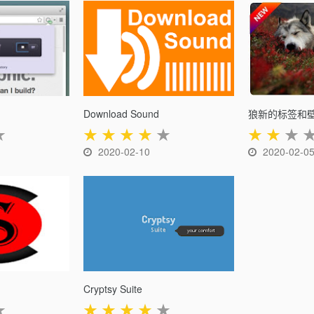
Download Sound
狼新的标签和
★
★
★
★
★
★
★
★
★
2020-02-10
2020-02-0
Cryptsy Suite
★
★
★
★
★
★