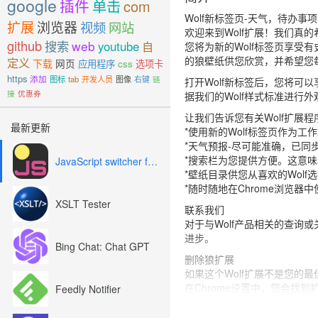
google
插件
单击
com
Wolf新标签页-天气，待办事
扩展
浏览器
视频
网站
欢迎来到Wolf扩展！我们真
github
搜索
web
youtube
自
您将为新的Wolf标签页享受
的狼壁纸供您欣赏，并希望您
定义
下载
网页
应用程序
css
选项卡
https
添加
图标
tab
开发人员
图像
右键
链
打开Wolf新标签后，您将可
接
优惠券
据我们的Wolf样式标准进
让我们告诉您有关Wolf扩展
最新更新
*使用新的Wolf标签页作为
*天气预报-尽可能准确，已
*搜索栏为您提供方便。这意味
JavaScript switcher for SEO and development
*壁纸目录供您从喜欢的Wol
*随时随地在Chrome浏览
XSLT Tester
联系我们
对于与Wolf产品相关的查询
进步。
Bing Chat: Chat GPT
删除狼扩展
如果这个Wolf扩展不是您的
在Chrome设置中，您会找
Feedly Notifier
我们非常努力地工作，所以您