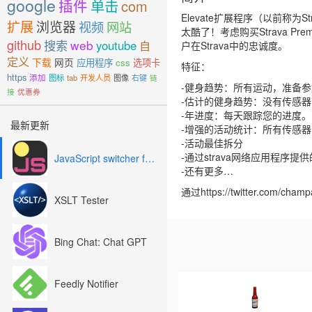
google
插件
单击
com
Elevate扩展程序（以前称为
扩展
浏览器
视频
网站
太酷了！考虑购买Strava
github
搜索
web
youtube
自
户在Strava中的忠诚度。
定义
下载
网页
应用程序
css
选项卡
特征：
https
添加
图标
tab
开发人员
图像
右键
链
-健身趋势：所有运动，准备
接
优惠券
-估计的健身趋势：没有传感
-年进度：每天跟踪您的进度。
最新更新
-增强的活动统计：所有传感
-活动最佳拆分
-通过strava网络应用程序提供的 
JavaScript switcher for SEO and development
-还有更多…
通过https://twitter.com/ch
XSLT Tester
Bing Chat: Chat GPT
Previous
Feedly Notifier