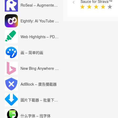
Sauce for Strava™
RoSeal – Augmented Roblox Experience
★
★
★
★
★
Eightify: AI YouTube Summary with ChatGPT
Web Highlights – PDF & Web Highlighter
画 – 简单的画
New Bing Anywhere (Bing Chat GPT-4)
AdBlock – 廣告攔截器
圖片下載器 – 批量下載圖片
什么字体 – 找字体