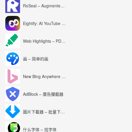
RoSeal – Augmented Roblox Experience
Eightify: AI YouTube Summary with ChatGPT
Web Highlights – PDF & Web Highlighter
画 – 简单的画
New Bing Anywhere (Bing Chat GPT-4)
AdBlock – 廣告攔截器
圖片下載器 – 批量下載圖片
什么字体 – 找字体