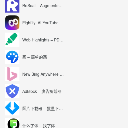
RoSeal – Augmented Roblox Experience
Eightify: AI YouTube Summary with ChatGPT
Web Highlights – PDF & Web Highlighter
画 – 简单的画
New Bing Anywhere (Bing Chat GPT-4)
AdBlock – 廣告攔截器
圖片下載器 – 批量下載圖片
什么字体 – 找字体