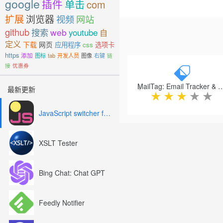
google
插件
单击
com
电子邮件查找器权限
扩展
浏览器
视频
网站
1.标签”-使用chrome.ta
github
搜索
web
youtube
自
2. http：// * /”-访问所有
3. https：// * /”-访问所
定义
下载
网页
应用程序
css
选项卡
4. cookies”-通过app.snov
https
添加
图标
tab
开发人员
图像
右键
链
Previous
5. notifications”-显示
接
优惠券
6. webRequest”-用
7. contextMenus”-在扩展
MailTag: Email Tracker & Signat
最新更新
★
★
★
★
★
立即加入Snovio，享受免费
https://app.snov.io/register
JavaScript switcher for SEO and development
Snovio付出了巨大的努力。
我们希望您会喜欢该应用程序，
?https://snov.io
XSLT Tester
希望能在船上见到你！
Bing Chat: Chat GPT
Feedly Notifier