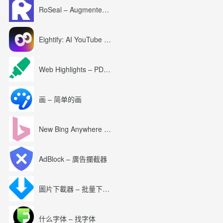
RoSeal – Augmented Roblox Experience
Eightify: AI YouTube Summary with ChatGPT
Web Highlights – PDF & Web Highlighter
画 – 简单的画
New Bing Anywhere (Bing Chat GPT-4)
AdBlock – 廣告攔截器
圖片下載器 – 批量下載圖片
什么字体 – 找字体