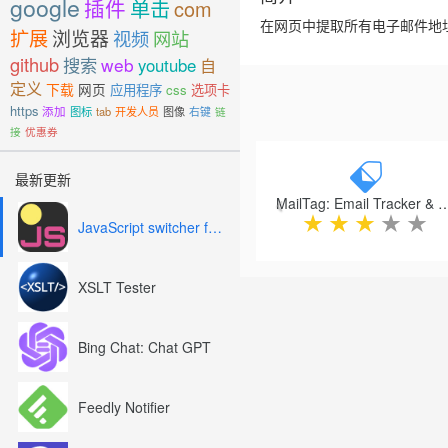
google
插件
单击
com
在网页中提取所有电子邮件地
扩展
浏览器
视频
网站
github
搜索
web
youtube
自
定义
下载
网页
应用程序
css
选项卡
https
添加
图标
tab
开发人员
图像
右键
链
接
优惠券
Previous
最新更新
MailTag: Email Tracker & Signat
★
★
★
★
★
JavaScript switcher for SEO and development
XSLT Tester
Bing Chat: Chat GPT
Feedly Notifier