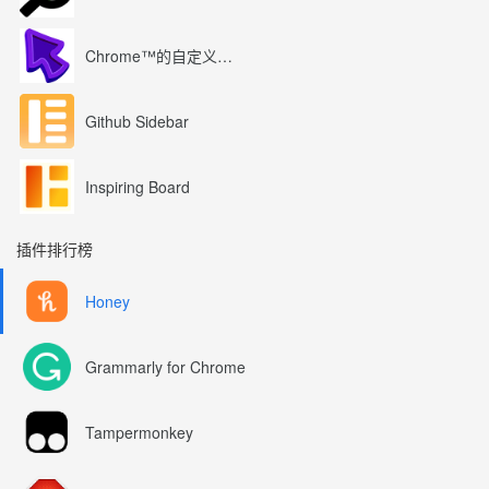
Chrome™的自定义光标
Github Sidebar
Inspiring Board
插件排行榜
Honey
Grammarly for Chrome
Tampermonkey