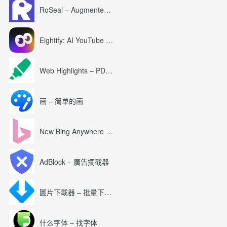
RoSeal – Augmented Roblox Experience
Eightify: AI YouTube Summary with ChatGPT
Web Highlights – PDF & Web Highlighter
画 – 简单的画
New Bing Anywhere (Bing Chat GPT-4)
AdBlock – 廣告攔截器
圖片下載器 – 批量下載圖片
什么字体 – 找字体