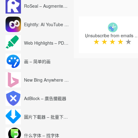
RoSeal – Augmented Roblox Experience
Previous
Eightify: AI YouTube Summary with ChatGPT
Unsubscribe from emails with 1 clic
★
★
★
★
★
Web Highlights – PDF & Web Highlighter
画 – 简单的画
New Bing Anywhere (Bing Chat GPT-4)
AdBlock – 廣告攔截器
圖片下載器 – 批量下載圖片
什么字体 – 找字体