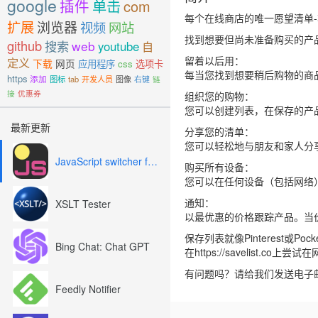
google
插件
单击
com
每个在线商店的唯一愿望清单
扩展
浏览器
视频
网站
找到想要但尚未准备购买的产
github
搜索
web
youtube
自
留着以后用：
定义
下载
网页
应用程序
css
选项卡
每当您找到想要稍后购物的商
https
添加
图标
tab
开发人员
图像
右键
链
接
优惠券
组织您的购物：
您可以创建列表，在保存的产
最新更新
分享您的清单：
您可以轻松地与朋友和家人分
JavaScript switcher for SEO and development
购买所有设备：
您可以在任何设备（包括网络
通知：
XSLT Tester
以最优惠的价格跟踪产品。当
保存列表就像Pinterest或Po
Bing Chat: Chat GPT
在https://savelist.co上
有问题吗？请给我们发送电子邮件至he
Feedly Notifier