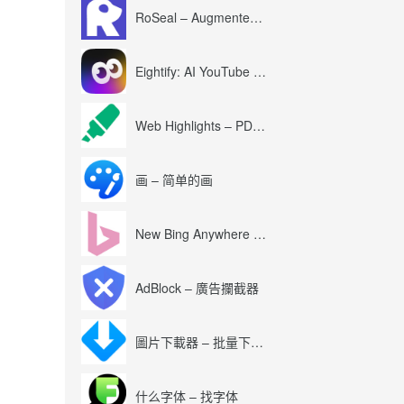
RoSeal – Augmented Roblox Experience
Eightify: AI YouTube Summary with ChatGPT
Web Highlights – PDF & Web Highlighter
画 – 简单的画
New Bing Anywhere (Bing Chat GPT-4)
AdBlock – 廣告攔截器
圖片下載器 – 批量下載圖片
什么字体 – 找字体