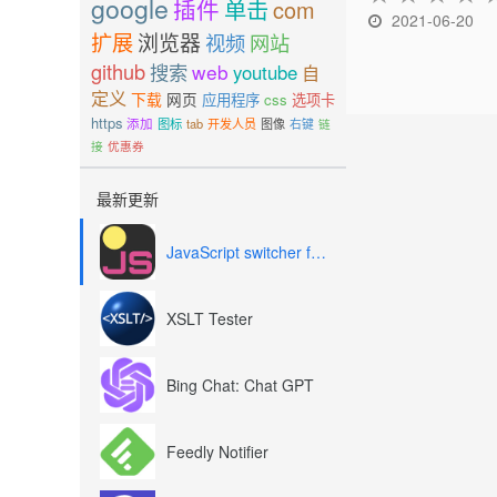
google
插件
单击
com
2021-06-20
扩展
浏览器
视频
网站
github
搜索
web
youtube
自
定义
下载
网页
应用程序
css
选项卡
https
添加
图标
tab
开发人员
图像
右键
链
接
优惠券
最新更新
JavaScript switcher for SEO and development
XSLT Tester
Bing Chat: Chat GPT
Feedly Notifier