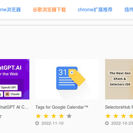
rome浏览器
谷歌浏览器下载
chrome扩展推荐
插
UseChatGPT.AI: ChatGPT AI Copilot for the Web
Tags for Google Calendar™
SelectorsHub 
★
★
★
★
★
★
★
★
★
2022-11-10
2022-10-2