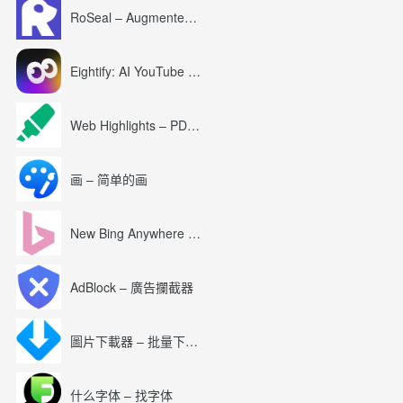
RoSeal – Augmented Roblox Experience
Eightify: AI YouTube Summary with ChatGPT
Web Highlights – PDF & Web Highlighter
画 – 简单的画
New Bing Anywhere (Bing Chat GPT-4)
AdBlock – 廣告攔截器
圖片下載器 – 批量下載圖片
什么字体 – 找字体