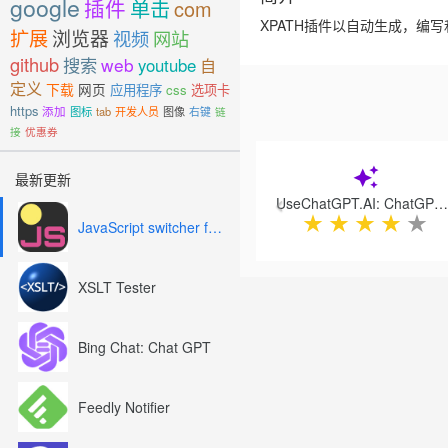
google
插件
单击
com
XPATH插件以自动生成，编写和验证
扩展
浏览器
视频
网站
github
搜索
web
youtube
自
定义
下载
网页
应用程序
css
选项卡
https
添加
图标
tab
开发人员
图像
右键
链
接
优惠券
Previous
最新更新
UseChatGPT.AI: ChatGPT AI Copilot for the Web
★
★
★
★
★
JavaScript switcher for SEO and development
XSLT Tester
Bing Chat: Chat GPT
Feedly Notifier