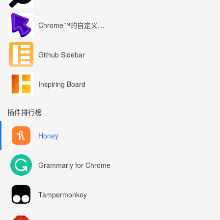
Chrome™的自定义光标
Github Sidebar
Inspiring Board
插件排行榜
Honey
Grammarly for Chrome
Tampermonkey