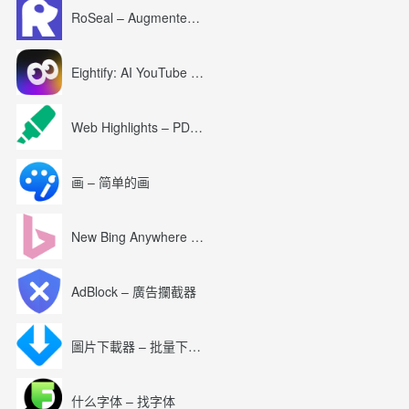
RoSeal – Augmented Roblox Experience
Eightify: AI YouTube Summary with ChatGPT
Web Highlights – PDF & Web Highlighter
画 – 简单的画
New Bing Anywhere (Bing Chat GPT-4)
AdBlock – 廣告攔截器
圖片下載器 – 批量下載圖片
什么字体 – 找字体