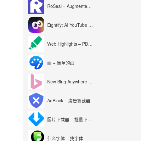
RoSeal – Augmented Roblox Experience
Eightify: AI YouTube Summary with ChatGPT
Web Highlights – PDF & Web Highlighter
画 – 简单的画
New Bing Anywhere (Bing Chat GPT-4)
AdBlock – 廣告攔截器
圖片下載器 – 批量下載圖片
什么字体 – 找字体