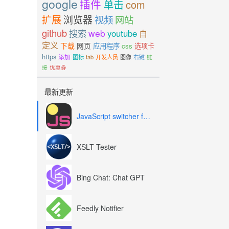
google
插件
单击
com
扩展
浏览器
视频
网站
github
搜索
web
youtube
自
定义
下载
网页
应用程序
css
选项卡
https
添加
图标
tab
开发人员
图像
右键
链
接
优惠券
最新更新
JavaScript switcher for SEO and development
XSLT Tester
Bing Chat: Chat GPT
Feedly Notifier