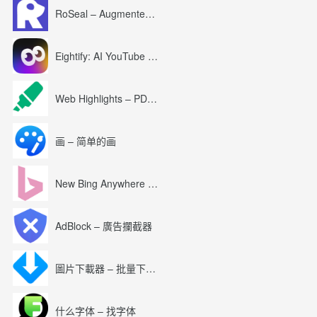
RoSeal – Augmented Roblox Experience
Eightify: AI YouTube Summary with ChatGPT
Web Highlights – PDF & Web Highlighter
画 – 简单的画
New Bing Anywhere (Bing Chat GPT-4)
AdBlock – 廣告攔截器
圖片下載器 – 批量下載圖片
什么字体 – 找字体