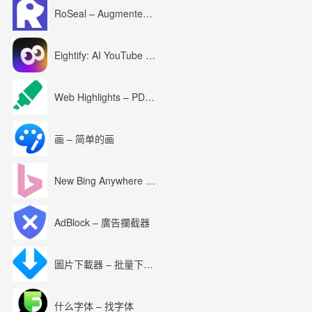
RoSeal – Augmented Roblox Experience
Eightify: AI YouTube Summary with ChatGPT
Web Highlights – PDF & Web Highlighter
画 – 简单的画
New Bing Anywhere (Bing Chat GPT-4)
AdBlock – 廣告攔截器
圖片下載器 – 批量下載圖片
什么字体 – 找字体