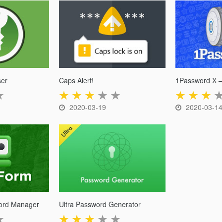
er
Caps Alert!
★
★
★
★
★
★
★
★
★
2020-03-19
2020-03-1
ord Manager
Ultra Password Generator
★
★
★
★
★
★