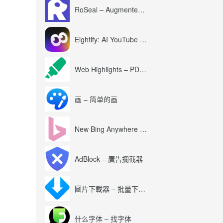
RoSeal – Augmented Roblox Experience
Eightify: AI YouTube Summary with ChatGPT
Web Highlights – PDF & Web Highlighter
画 – 简单的画
New Bing Anywhere (Bing Chat GPT-4)
AdBlock – 廣告攔截器
圖片下載器 – 批量下載圖片
什么字体 – 找字体