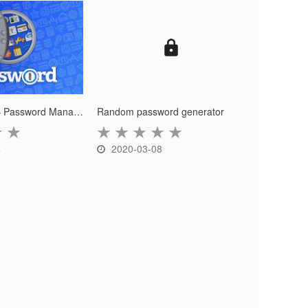
1Password X – Password Manager
Random password generator
★
★
★
★
★
★
★
4
2020-03-08