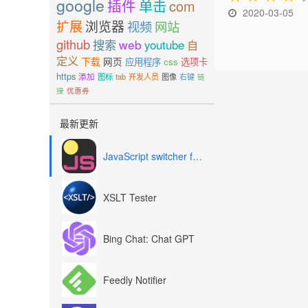
google
插件
单击
com
2020-03-05
扩展
浏览器
视频
网站
github
搜索
web
youtube
自
定义
下载
网页
应用程序
css
选项卡
https
添加
图标
tab
开发人员
图像
右键
链
接
优惠券
最新更新
JavaScript switcher for SEO and development
XSLT Tester
Bing Chat: Chat GPT
Feedly Notifier