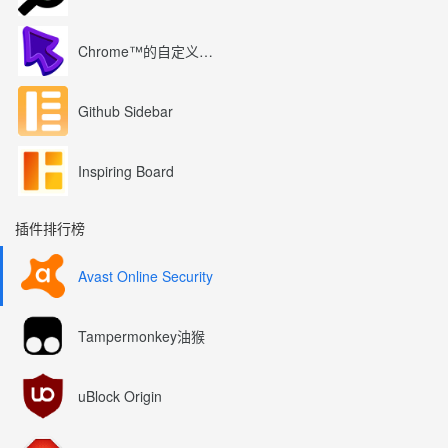
Chrome™的自定义光标
Github Sidebar
Inspiring Board
插件排行榜
Avast Online Security
Tampermonkey油猴
uBlock Origin