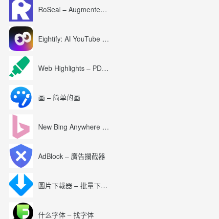
RoSeal – Augmented Roblox Experience
Eightify: AI YouTube Summary with ChatGPT
Web Highlights – PDF & Web Highlighter
画 – 简单的画
New Bing Anywhere (Bing Chat GPT-4)
AdBlock – 廣告攔截器
圖片下載器 – 批量下載圖片
什么字体 – 找字体