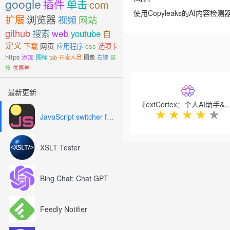
google
插件
单击
com
使用Copyleaks的AI内
扩展
浏览器
视频
网站
github
搜索
web
youtube
自
定义
下载
网页
应用程序
css
选项卡
https
添加
图标
tab
开发人员
图像
右键
链
接
优惠券
Previous
最新更新
TextCortex：个人AI助手
★
★
★
★
★
JavaScript switcher for SEO and development
XSLT Tester
Bing Chat: Chat GPT
Feedly Notifier