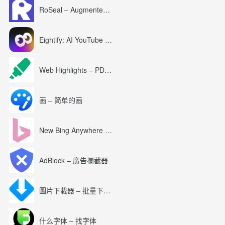
RoSeal – Augmented Roblox Experience
Eightify: AI YouTube Summary with ChatGPT
Web Highlights – PDF & Web Highlighter
画 – 简单的画
New Bing Anywhere (Bing Chat GPT-4)
AdBlock – 廣告攔截器
圖片下載器 – 批量下載圖片
什么字体 – 找字体