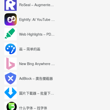
RoSeal – Augmented Roblox Experience
Eightify: AI YouTube Summary with ChatGPT
Web Highlights – PDF & Web Highlighter
画 – 简单的画
New Bing Anywhere (Bing Chat GPT-4)
AdBlock – 廣告攔截器
圖片下載器 – 批量下載圖片
什么字体 – 找字体