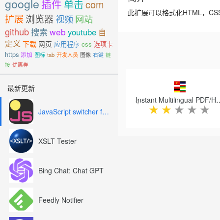
google
插件
单击
com
此扩展可以格式化HTML，CSS，
扩展
浏览器
视频
网站
github
搜索
web
youtube
自
定义
下载
网页
应用程序
css
选项卡
https
添加
图标
tab
开发人员
图像
右键
链
接
优惠券
Previous
最新更新
Instant Multilingual PDF/
★
★
★
★
★
JavaScript switcher for SEO and development
XSLT Tester
Bing Chat: Chat GPT
Feedly Notifier