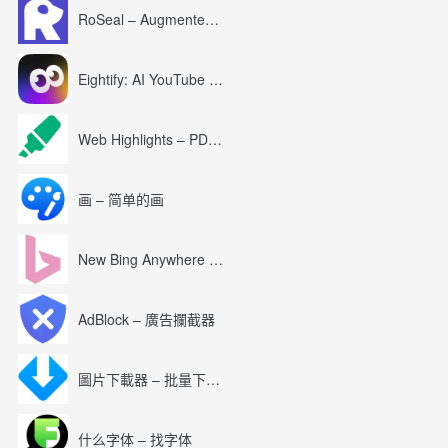
RoSeal – Augmented Roblox Experience
Eightify: AI YouTube Summary with ChatGPT
Web Highlights – PDF & Web Highlighter
画 – 简单的画
New Bing Anywhere (Bing Chat GPT-4)
AdBlock – 廣告攔截器
圖片下載器 – 批量下載圖片
什么字体 – 找字体