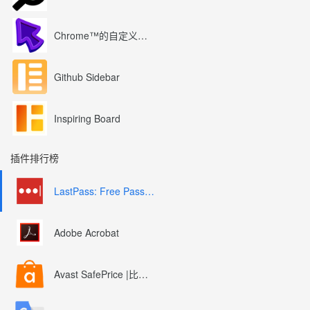
Chrome™的自定义光标
Github Sidebar
Inspiring Board
插件排行榜
LastPass: Free Password Manager
Adobe Acrobat
Avast SafePrice |比较、交易、优惠券