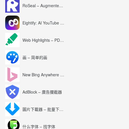
RoSeal – Augmented Roblox Experience
Eightify: AI YouTube Summary with ChatGPT
Web Highlights – PDF & Web Highlighter
画 – 简单的画
New Bing Anywhere (Bing Chat GPT-4)
AdBlock – 廣告攔截器
圖片下載器 – 批量下載圖片
什么字体 – 找字体