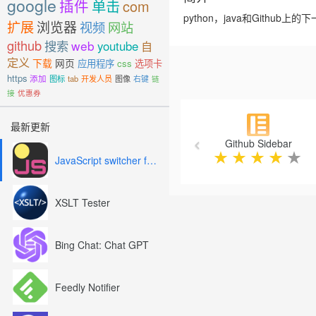
google
插件
单击
com
python，java和Github
扩展
浏览器
视频
网站
github
搜索
web
youtube
自
定义
下载
网页
应用程序
css
选项卡
https
添加
图标
tab
开发人员
图像
右键
链
接
优惠券
Previous
最新更新
Github Sidebar
★
★
★
★
★
JavaScript switcher for SEO and development
XSLT Tester
Bing Chat: Chat GPT
Feedly Notifier