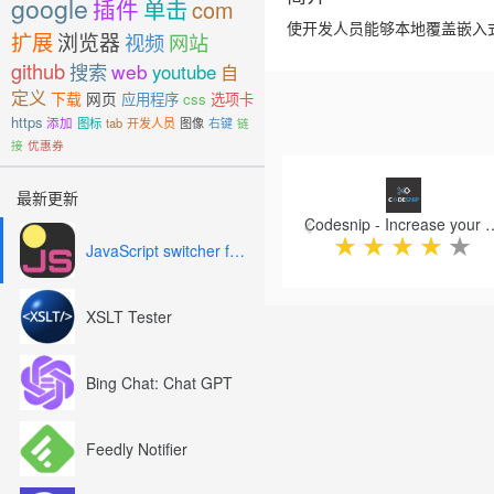
google
插件
单击
com
使开发人员能够本地覆盖嵌入
扩展
浏览器
视频
网站
github
搜索
web
youtube
自
定义
下载
网页
应用程序
css
选项卡
https
添加
图标
tab
开发人员
图像
右键
链
接
优惠券
Previous
最新更新
Codesnip - Increase y
★
★
★
★
★
JavaScript switcher for SEO and development
XSLT Tester
Bing Chat: Chat GPT
Feedly Notifier