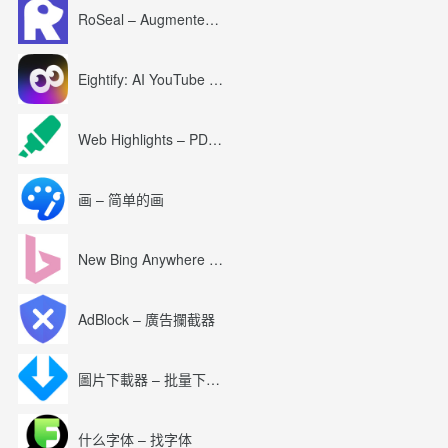
RoSeal – Augmented Roblox Experience
Eightify: AI YouTube Summary with ChatGPT
Web Highlights – PDF & Web Highlighter
画 – 简单的画
New Bing Anywhere (Bing Chat GPT-4)
AdBlock – 廣告攔截器
圖片下載器 – 批量下載圖片
什么字体 – 找字体