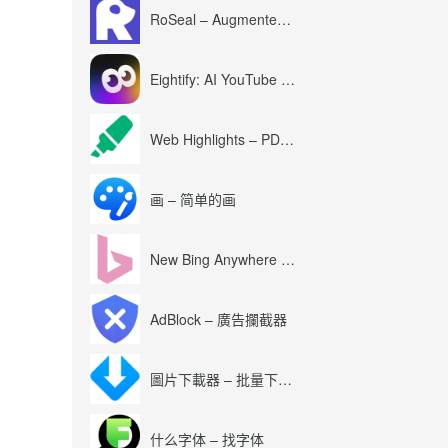
RoSeal – Augmented Roblox Experience
Eightify: AI YouTube Summary with ChatGPT
Web Highlights – PDF & Web Highlighter
画 – 简单的画
New Bing Anywhere (Bing Chat GPT-4)
AdBlock – 廣告攔截器
圖片下載器 – 批量下載圖片
什么字体 – 找字体