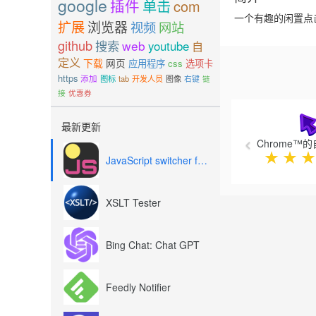
google
插件
单击
com
一个有趣的闲置点
扩展
浏览器
视频
网站
github
搜索
web
youtube
自
定义
下载
网页
应用程序
css
选项卡
https
添加
图标
tab
开发人员
图像
右键
链
接
优惠券
Previous
最新更新
Chrome™
★
★
★
JavaScript switcher for SEO and development
XSLT Tester
Bing Chat: Chat GPT
Feedly Notifier