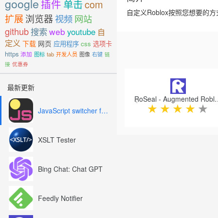
google
插件
单击
com
自定义Roblox按照您想要的
扩展
浏览器
视频
网站
github
搜索
web
youtube
自
定义
下载
网页
应用程序
css
选项卡
https
添加
图标
tab
开发人员
图像
右键
链
接
优惠券
Previous
最新更新
RoSeal - Augmented
★
★
★
★
★
JavaScript switcher for SEO and development
XSLT Tester
Bing Chat: Chat GPT
Feedly Notifier