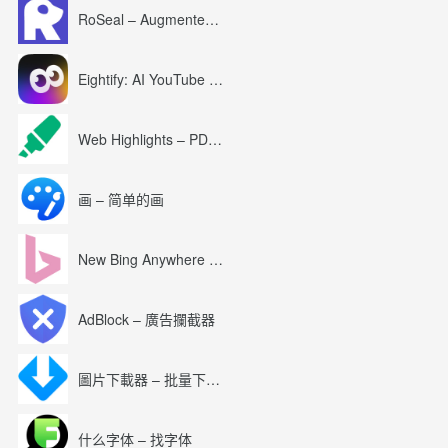
RoSeal – Augmented Roblox Experience
Eightify: AI YouTube Summary with ChatGPT
Web Highlights – PDF & Web Highlighter
画 – 简单的画
New Bing Anywhere (Bing Chat GPT-4)
AdBlock – 廣告攔截器
圖片下載器 – 批量下載圖片
什么字体 – 找字体