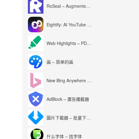
RoSeal – Augmented Roblox Experience
Eightify: AI YouTube Summary with ChatGPT
Web Highlights – PDF & Web Highlighter
画 – 简单的画
New Bing Anywhere (Bing Chat GPT-4)
AdBlock – 廣告攔截器
圖片下載器 – 批量下載圖片
什么字体 – 找字体