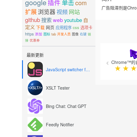
google
插件
单击
com
广告阻滞剂是Chr
扩展
浏览器
视频
网站
github
搜索
web
youtube
自
定义
下载
网页
应用程序
css
选项卡
https
添加
图标
tab
开发人员
图像
右键
链
接
优惠券
Previous
最新更新
Chrome™
★
★
★
JavaScript switcher for SEO and development
XSLT Tester
Bing Chat: Chat GPT
Feedly Notifier