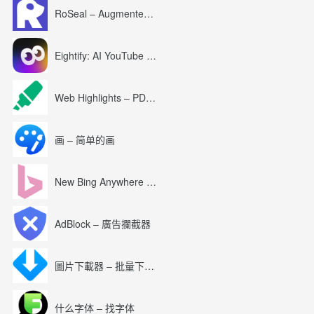
RoSeal – Augmented Roblox Experience
Eightify: AI YouTube Summary with ChatGPT
Web Highlights – PDF & Web Highlighter
画 – 简单的画
New Bing Anywhere (Bing Chat GPT-4)
AdBlock – 廣告攔截器
圖片下載器 – 批量下載圖片
什么字体 – 找字体