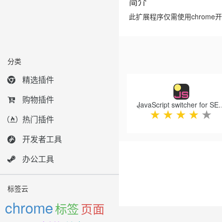
简介
此扩展程序仅需使用chrom
分类
Previous
精选插件
购物插件
JavaScript switcher f
★
★
★
★
★
热门插件
开发者工具
办公工具
标签云
chrome
标签
页面