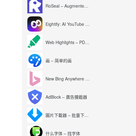
RoSeal – Augmented Roblox Experience
Eightify: AI YouTube Summary with ChatGPT
Web Highlights – PDF & Web Highlighter
画 – 简单的画
New Bing Anywhere (Bing Chat GPT-4)
AdBlock – 廣告攔截器
圖片下載器 – 批量下載圖片
什么字体 – 找字体