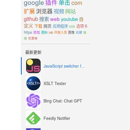
google
插件
单击
com
扩展
浏览器
视频
网站
github
搜索
web
youtube
自
定义
下载
网页
应用程序
css
选项卡
https
添加
图标
tab
开发人员
图像
右键
链
接
优惠券
最新更新
JavaScript switcher for SEO and development
XSLT Tester
Bing Chat: Chat GPT
Feedly Notifier