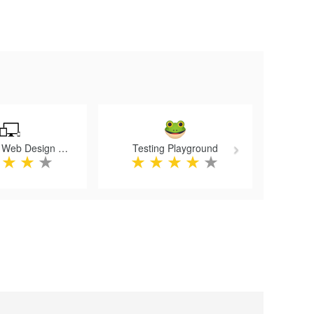
Next
Responsive Web Design Tester
Testing Playground
★
★
★
★
★
★
★
★