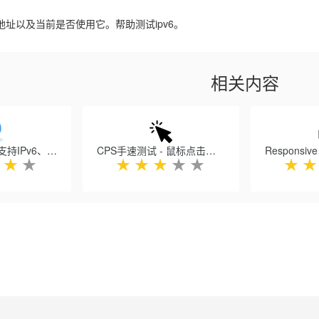
6地址以及当前是否使用它。帮助测试ipv6。
相关内容
网站服务器IP - 支持IPv6、复制、更换位置、全屏隐藏
CPS手速测试 - 鼠标点击速度测试
★
★
★
★
★
★
★
★
★