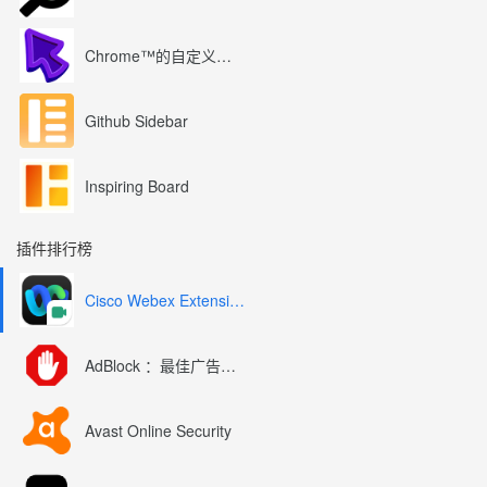
Chrome™的自定义光标
Github Sidebar
Inspiring Board
插件排行榜
Cisco Webex Extension
AdBlock ：最佳广告拦截工具
Avast Online Security