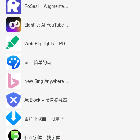
RoSeal – Augmented Roblox Experience
Eightify: AI YouTube Summary with ChatGPT
Web Highlights – PDF & Web Highlighter
画 – 简单的画
New Bing Anywhere (Bing Chat GPT-4)
AdBlock – 廣告攔截器
圖片下載器 – 批量下載圖片
什么字体 – 找字体