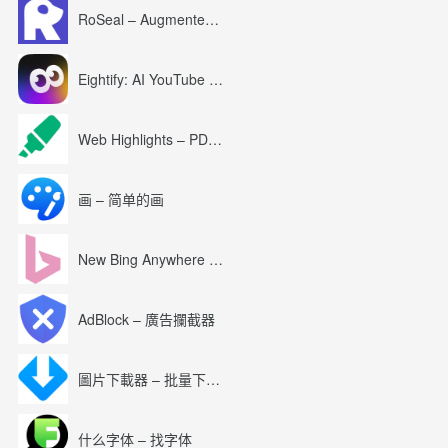
RoSeal – Augmented Roblox Experience
Eightify: AI YouTube Summary with ChatGPT
Web Highlights – PDF & Web Highlighter
画 – 简单的画
New Bing Anywhere (Bing Chat GPT-4)
AdBlock – 廣告攔截器
圖片下載器 – 批量下載圖片
什么字体 – 找字体