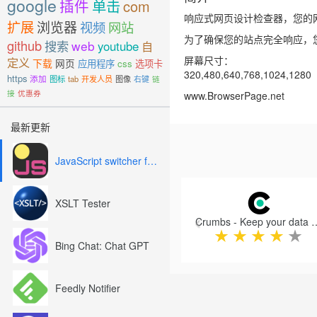
google
插件
单击
com
响应式网页设计检查器，您的
扩展
浏览器
视频
网站
为了确保您的站点完全响应，
github
搜索
web
youtube
自
屏幕尺寸：
定义
下载
网页
应用程序
css
选项卡
320,480,640,768,1024,1280
https
添加
图标
tab
开发人员
图像
右键
链
接
优惠券
www.BrowserPage.net
最新更新
JavaScript switcher for SEO and development
Previous
XSLT Tester
Crumbs - Keep your data s
★
★
★
★
★
Bing Chat: Chat GPT
Feedly Notifier