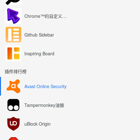
Chrome™的自定义光标
Github Sidebar
Inspiring Board
插件排行榜
Avast Online Security
Tampermonkey油猴
uBlock Origin