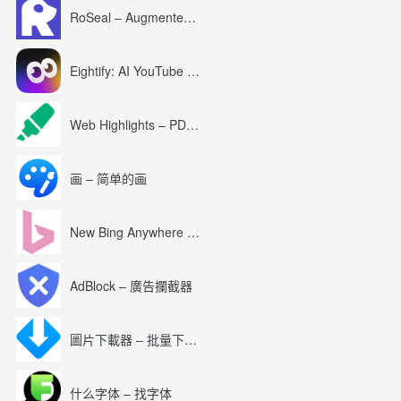
RoSeal – Augmented Roblox Experience
Eightify: AI YouTube Summary with ChatGPT
Web Highlights – PDF & Web Highlighter
画 – 简单的画
New Bing Anywhere (Bing Chat GPT-4)
AdBlock – 廣告攔截器
圖片下載器 – 批量下載圖片
什么字体 – 找字体