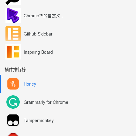
Chrome™的自定义光标
Github Sidebar
Inspiring Board
插件排行榜
Honey
Grammarly for Chrome
Tampermonkey