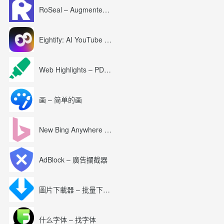
RoSeal – Augmented Roblox Experience
Eightify: AI YouTube Summary with ChatGPT
Web Highlights – PDF & Web Highlighter
画 – 简单的画
New Bing Anywhere (Bing Chat GPT-4)
AdBlock – 廣告攔截器
圖片下載器 – 批量下載圖片
什么字体 – 找字体