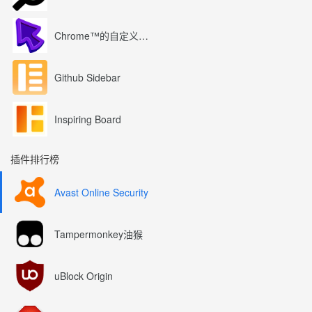
Chrome™的自定义光标
Github Sidebar
Inspiring Board
插件排行榜
Avast Online Security
Tampermonkey油猴
uBlock Origin