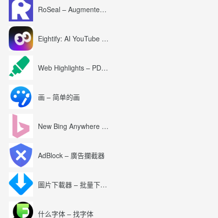
RoSeal – Augmented Roblox Experience
Eightify: AI YouTube Summary with ChatGPT
Web Highlights – PDF & Web Highlighter
画 – 简单的画
New Bing Anywhere (Bing Chat GPT-4)
AdBlock – 廣告攔截器
圖片下載器 – 批量下載圖片
什么字体 – 找字体