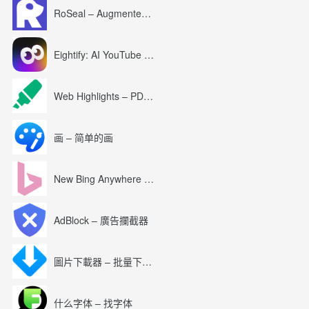
RoSeal – Augmented Roblox Experience
Eightify: AI YouTube Summary with ChatGPT
Web Highlights – PDF & Web Highlighter
画 – 简单的画
New Bing Anywhere (Bing Chat GPT-4)
AdBlock – 廣告攔截器
圖片下載器 – 批量下載圖片
什么字体 – 找字体