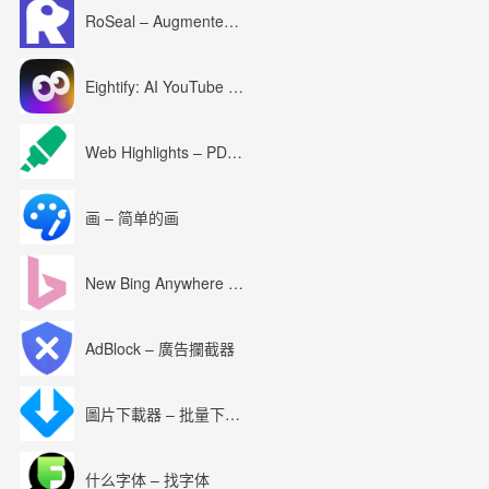
RoSeal – Augmented Roblox Experience
Eightify: AI YouTube Summary with ChatGPT
Web Highlights – PDF & Web Highlighter
画 – 简单的画
New Bing Anywhere (Bing Chat GPT-4)
AdBlock – 廣告攔截器
圖片下載器 – 批量下載圖片
什么字体 – 找字体