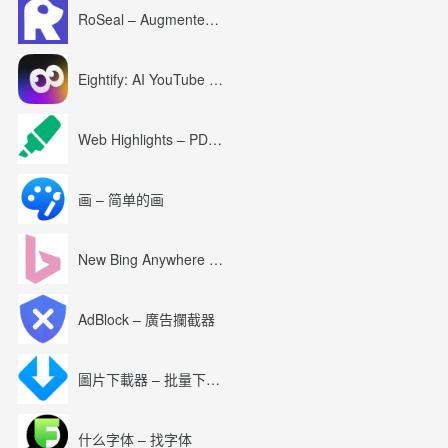
RoSeal – Augmented Roblox Experience
Eightify: AI YouTube Summary with ChatGPT
Web Highlights – PDF & Web Highlighter
画 – 简单的画
New Bing Anywhere (Bing Chat GPT-4)
AdBlock – 廣告攔截器
圖片下載器 – 批量下載圖片
什么字体 – 找字体