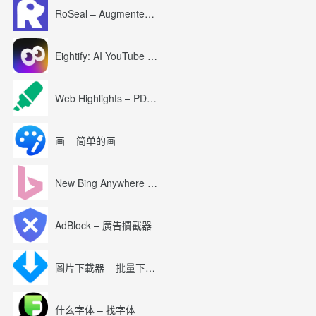
RoSeal – Augmented Roblox Experience
Eightify: AI YouTube Summary with ChatGPT
Web Highlights – PDF & Web Highlighter
画 – 简单的画
New Bing Anywhere (Bing Chat GPT-4)
AdBlock – 廣告攔截器
圖片下載器 – 批量下載圖片
什么字体 – 找字体