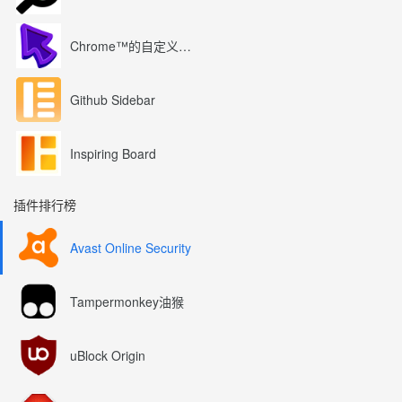
Chrome™的自定义光标
Github Sidebar
Inspiring Board
插件排行榜
Avast Online Security
Tampermonkey油猴
uBlock Origin