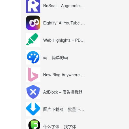
RoSeal – Augmented Roblox Experience
Eightify: AI YouTube Summary with ChatGPT
Web Highlights – PDF & Web Highlighter
画 – 简单的画
New Bing Anywhere (Bing Chat GPT-4)
AdBlock – 廣告攔截器
圖片下載器 – 批量下載圖片
什么字体 – 找字体