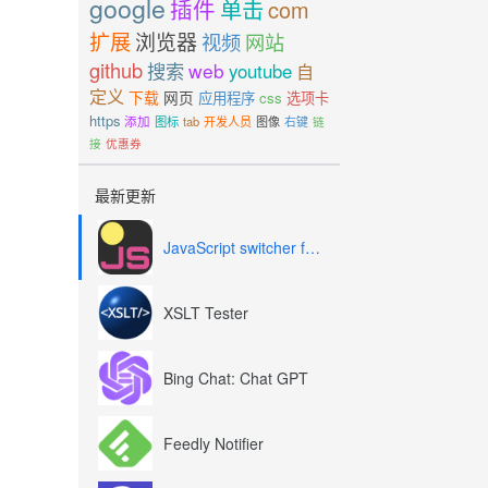
google
插件
单击
com
扩展
浏览器
视频
网站
github
搜索
web
youtube
自
定义
下载
网页
应用程序
css
选项卡
https
添加
图标
tab
开发人员
图像
右键
链
接
优惠券
最新更新
JavaScript switcher for SEO and development
XSLT Tester
Bing Chat: Chat GPT
Feedly Notifier