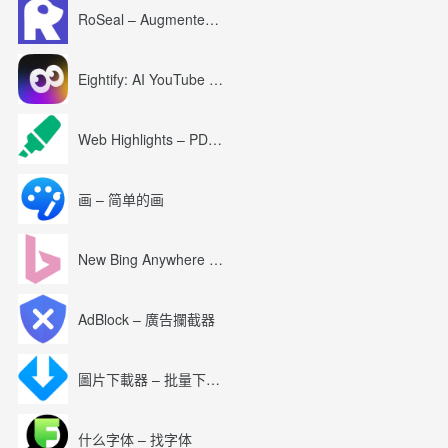
RoSeal – Augmented Roblox Experience
Eightify: AI YouTube Summary with ChatGPT
Web Highlights – PDF & Web Highlighter
画 – 简单的画
New Bing Anywhere (Bing Chat GPT-4)
AdBlock – 廣告攔截器
圖片下載器 – 批量下載圖片
什么字体 – 找字体