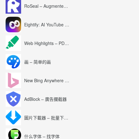
RoSeal – Augmented Roblox Experience
Eightify: AI YouTube Summary with ChatGPT
Web Highlights – PDF & Web Highlighter
画 – 简单的画
New Bing Anywhere (Bing Chat GPT-4)
AdBlock – 廣告攔截器
圖片下載器 – 批量下載圖片
什么字体 – 找字体