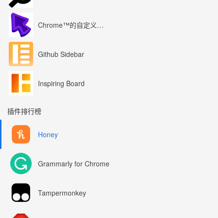
Chrome™的自定义光标
Github Sidebar
Inspiring Board
插件排行榜
Honey
Grammarly for Chrome
Tampermonkey