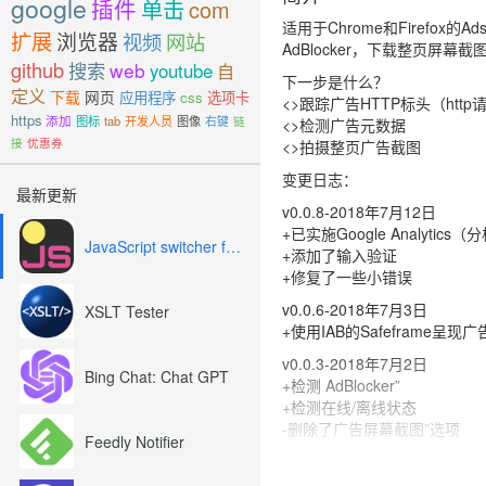
google
插件
单击
com
适用于Chrome和Firefox
扩展
浏览器
视频
网站
AdBlocker，下载整页屏幕
github
搜索
web
youtube
自
下一步是什么？
定义
下载
网页
应用程序
css
选项卡
<>跟踪广告HTTP标头（htt
https
添加
图标
tab
开发人员
图像
右键
链
<>检测广告元数据
接
优惠券
<>拍摄整页广告截图
变更日志：
最新更新
v0.0.8-2018年7月12日
+已实施Google Analyt
JavaScript switcher for SEO and development
+添加了输入验证
+修复了一些小错误
v0.0.6-2018年7月3日
XSLT Tester
+使用IAB的Safeframe呈现
v0.0.3-2018年7月2日
Bing Chat: Chat GPT
+检测 AdBlocker”
+检测在线/离线状态
-删除了广告屏幕截图”选项
Feedly Notifier
v0.0.2-2018年6月30日
+添加了查看广告代码”选项