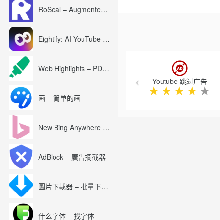
RoSeal – Augmented Roblox Experience
v0.0.1-2018年6月29日
+多个广告（广告素材）预览
+下载广告屏幕截图
Eightify: AI YouTube Summary with ChatGPT
嘿，我想听听您的意见！请写
Previous
[！]看一下我的其他扩展
Web Highlights – PDF & Web Highlighter
对于Chrome：https：//chrome.
Youtube 跳过广告
对于Firefox：https：//addons.mo
★
★
★
★
★
画 – 简单的画
如果您喜欢我的应用程序，请考虑给我买
＃d09r #CodeVoid
New Bing Anywhere (Bing Chat GPT-4)
AdBlock – 廣告攔截器
圖片下載器 – 批量下載圖片
什么字体 – 找字体