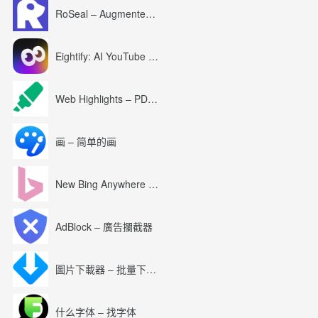
RoSeal – Augmented Roblox Experience
Eightify: AI YouTube Summary with ChatGPT
Web Highlights – PDF & Web Highlighter
画 – 简单的画
New Bing Anywhere (Bing Chat GPT-4)
AdBlock – 廣告攔截器
圖片下載器 – 批量下載圖片
什么字体 – 找字体