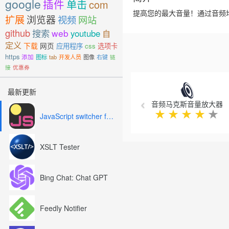
google
插件
单击
com
提高您的最大音量！通过音频
扩展
浏览器
视频
网站
github
搜索
web
youtube
自
定义
下载
网页
应用程序
css
选项卡
https
添加
图标
tab
开发人员
图像
右键
链
接
优惠券
Previous
最新更新
音频马克斯音量放大器
★
★
★
★
★
JavaScript switcher for SEO and development
XSLT Tester
Bing Chat: Chat GPT
Feedly Notifier