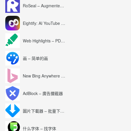
RoSeal – Augmented Roblox Experience
Eightify: AI YouTube Summary with ChatGPT
Web Highlights – PDF & Web Highlighter
画 – 简单的画
New Bing Anywhere (Bing Chat GPT-4)
AdBlock – 廣告攔截器
圖片下載器 – 批量下載圖片
什么字体 – 找字体