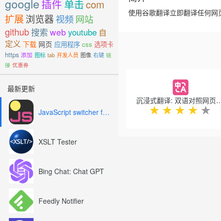
google
插件
单击
com
使用谷歌翻译立即翻译任何网
扩展
浏览器
视频
网站
github
搜索
web
youtube
自
定义
下载
网页
应用程序
css
选项卡
https
添加
图标
tab
开发人员
图像
右键
链
接
优惠券
Previous
最新更新
沉浸式翻译: 双语对照网页翻译 &
★
★
★
★
★
JavaScript switcher for SEO and development
XSLT Tester
Bing Chat: Chat GPT
Feedly Notifier