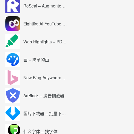
RoSeal – Augmented Roblox Experience
Eightify: AI YouTube Summary with ChatGPT
Web Highlights – PDF & Web Highlighter
画 – 简单的画
New Bing Anywhere (Bing Chat GPT-4)
AdBlock – 廣告攔截器
圖片下載器 – 批量下載圖片
什么字体 – 找字体