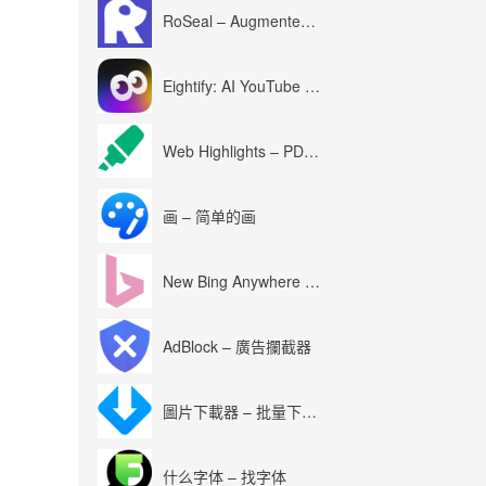
RoSeal – Augmented Roblox Experience
Eightify: AI YouTube Summary with ChatGPT
Web Highlights – PDF & Web Highlighter
画 – 简单的画
New Bing Anywhere (Bing Chat GPT-4)
AdBlock – 廣告攔截器
圖片下載器 – 批量下載圖片
什么字体 – 找字体