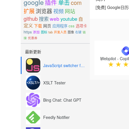
google
插件
单击
com
[免费] Google
扩展
浏览器
视频
网站
github
搜索
web
youtube
自
定义
下载
网页
应用程序
css
选项卡
https
添加
图标
tab
开发人员
图像
右键
链
接
优惠券
Previous
最新更新
★
★
★
JavaScript switcher for SEO and development
XSLT Tester
Bing Chat: Chat GPT
Feedly Notifier