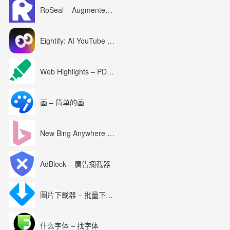
RoSeal – Augmented Roblox Experience
Eightify: AI YouTube Summary with ChatGPT
Web Highlights – PDF & Web Highlighter
画 – 简单的画
New Bing Anywhere (Bing Chat GPT-4)
AdBlock – 廣告攔截器
圖片下載器 – 批量下載圖片
什么字体 – 找字体