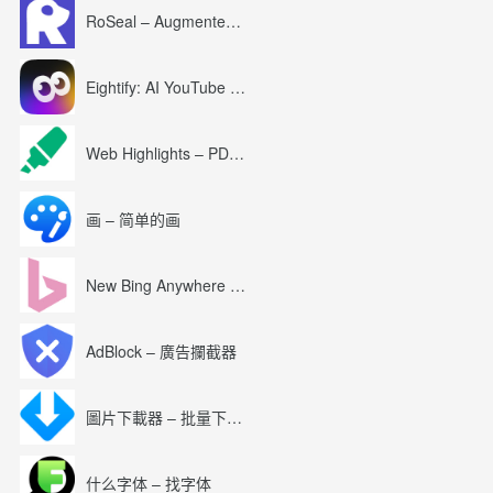
RoSeal – Augmented Roblox Experience
Eightify: AI YouTube Summary with ChatGPT
Web Highlights – PDF & Web Highlighter
画 – 简单的画
New Bing Anywhere (Bing Chat GPT-4)
AdBlock – 廣告攔截器
圖片下載器 – 批量下載圖片
什么字体 – 找字体