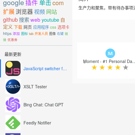
google
插件
单击
com
生产力和聚焦，带有待办事项
扩展
浏览器
视频
网站
github
搜索
web
youtube
自
定义
下载
网页
应用程序
css
选项卡
https
添加
图标
tab
开发人员
图像
右键
链
接
优惠券
Previous
最新更新
Moment - #1 Personal Dashb
★
★
★
★
★
JavaScript switcher for SEO and development
XSLT Tester
Bing Chat: Chat GPT
Feedly Notifier