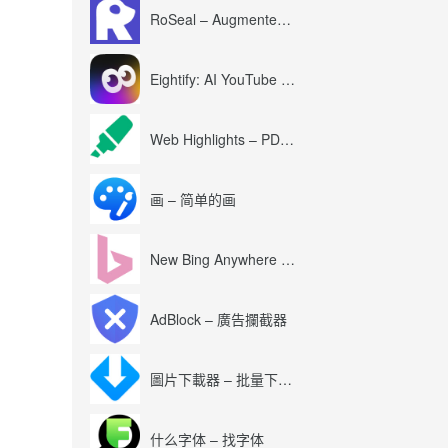
RoSeal – Augmented Roblox Experience
Eightify: AI YouTube Summary with ChatGPT
Web Highlights – PDF & Web Highlighter
画 – 简单的画
New Bing Anywhere (Bing Chat GPT-4)
AdBlock – 廣告攔截器
圖片下載器 – 批量下載圖片
什么字体 – 找字体