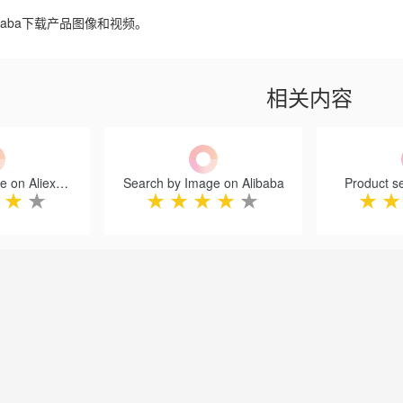
Alibaba下载产品图像和视频。
相关内容
Search by Image on Aliexpress
Search by Image on Alibaba
Product s
★
★
★
★
★
★
★
★
★