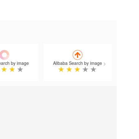
Next
earch by image
Alibaba Search by image
★
★
★
★
★
★
★
★