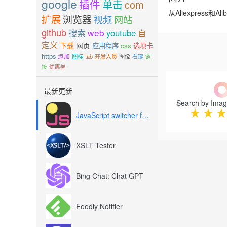
google
插件
单击
com
从Aliexpress和
扩展
浏览器
视频
网站
github
搜索
web
youtube
自
定义
下载
网页
应用程序
css
选项卡
https
添加
图标
tab
开发人员
图像
右键
链
接
优惠券
Previous
最新更新
★
★
★
JavaScript switcher for SEO and development
XSLT Tester
Bing Chat: Chat GPT
Feedly Notifier