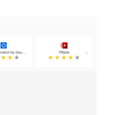
Next
Gmail Screenshot by cloudHQ
YiNote
★
★
★
★
★
★
★
★