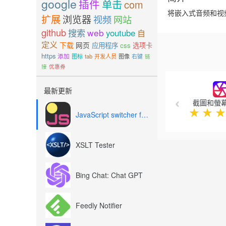
google
插件
单击
com
将嵌入式音频和视
扩展
浏览器
视频
网站
github
搜索
web
youtube
自
定义
下载
网页
应用程序
css
选项卡
https
添加
图标
tab
开发人员
图像
右键
链
接
优惠券
Previous
最新更新
截圖和螢
★
★
★
JavaScript switcher for SEO and development
XSLT Tester
Bing Chat: Chat GPT
Feedly Notifier