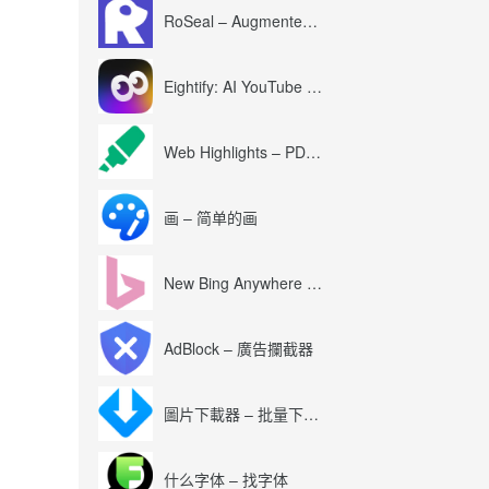
RoSeal – Augmented Roblox Experience
Eightify: AI YouTube Summary with ChatGPT
Web Highlights – PDF & Web Highlighter
画 – 简单的画
New Bing Anywhere (Bing Chat GPT-4)
AdBlock – 廣告攔截器
圖片下載器 – 批量下載圖片
什么字体 – 找字体