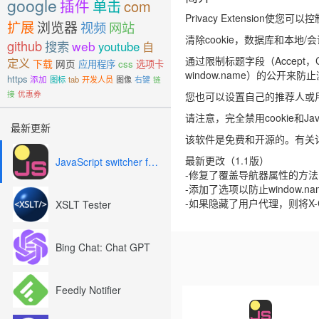
google
插件
单击
com
Privacy Extension使
扩展
浏览器
视频
网站
清除cookie，数据库和本
github
搜索
web
youtube
自
通过限制标题字段（Accept，Cooki
定义
下载
网页
应用程序
css
选项卡
window.name）的公开来
https
添加
图标
tab
开发人员
图像
右键
链
接
优惠券
您也可以设置自己的推荐人或用户
请注意，完全禁用cookie和J
最新更新
该软件是免费和开源的。有关
最新更改（1.1版）
JavaScript switcher for SEO and development
-修复了覆盖导航器属性的方法（删除
-添加了选项以防止window.
-如果隐藏了用户代理，则将X-C
XSLT Tester
Bing Chat: Chat GPT
Feedly Notifier
Previous