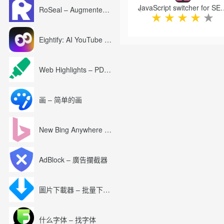
JavaScript switcher f
RoSeal – Augmented Roblox Experience
★
★
★
★
★
Eightify: AI YouTube Summary with ChatGPT
Web Highlights – PDF & Web Highlighter
画 – 简单的画
New Bing Anywhere (Bing Chat GPT-4)
AdBlock – 廣告攔截器
圖片下載器 – 批量下載圖片
什么字体 – 找字体