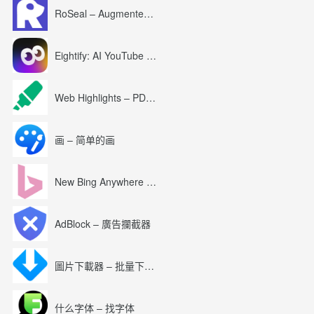
RoSeal – Augmented Roblox Experience
Eightify: AI YouTube Summary with ChatGPT
Web Highlights – PDF & Web Highlighter
画 – 简单的画
New Bing Anywhere (Bing Chat GPT-4)
AdBlock – 廣告攔截器
圖片下載器 – 批量下載圖片
什么字体 – 找字体