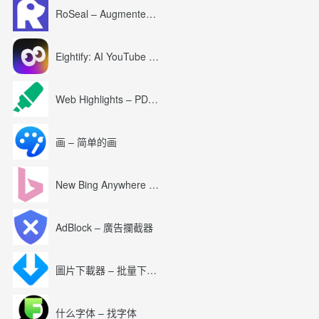
RoSeal – Augmented Roblox Experience
Eightify: AI YouTube Summary with ChatGPT
Web Highlights – PDF & Web Highlighter
画 – 简单的画
New Bing Anywhere (Bing Chat GPT-4)
AdBlock – 廣告攔截器
圖片下載器 – 批量下載圖片
什么字体 – 找字体